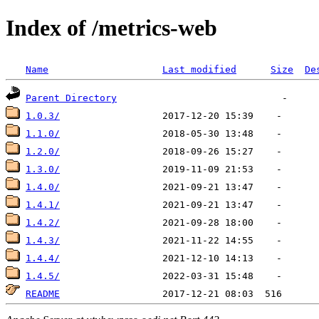
Index of /metrics-web
Name
Last modified
Size
De
Parent Directory
1.0.3/
1.1.0/
1.2.0/
1.3.0/
1.4.0/
1.4.1/
1.4.2/
1.4.3/
1.4.4/
1.4.5/
README